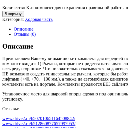
Количество Кит комплект для сохранения правильной работы по
В корзину
Категория:
Ходовая часть
Описание
Отзывы (0)
Описание
Представляем Вашему вниманию кит комплект для передней подве
комплект входит: 1) Рычаги, которые не придется натягивать 
весь редуктор ниже. Что положительно сказывается на долгове
НЕ возможно создать универсальные рычаги, которые бы рабо
лифтами (+40, +70, +100 мм.), а также на автомобилях клиент
комплекты есть на портале. Комплекты продаются БЕЗ сайлент
Установочное место для шаровой опоры сделано под оригиналь
установку.
Отзывы:
www.drive2.ru/l/507010651164508842/
www.drive2.ru/l/512860877657997953/