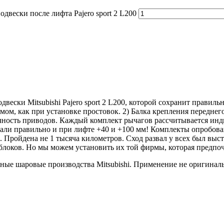
двески после лифта Pajero sport 2 L200
ски Mitsubishi Pajero sport 2 L200, которой сохранит правильну
ломом, как при установке простовок. 2) Балка крепления передн
чность приводов. Каждый комплект рычагов рассчитывается инди
тали правильно и при лифте +40 и +100 мм! Комплекты опробов
ов. Пройдена не 1 тысяча километров. Сход развал у всех был вы
блоков. Но мы можем установить их той фирмы, которая предпоч
ные шаровые производства Mitsubishi. Применение не оригинал