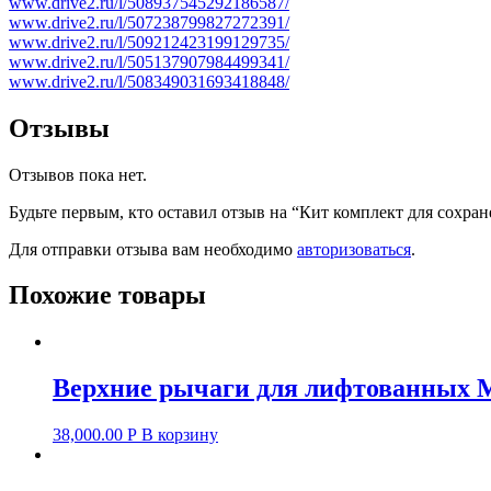
www.drive2.ru/l/508937545292186587/
www.drive2.ru/l/507238799827272391/
www.drive2.ru/l/509212423199129735/
www.drive2.ru/l/505137907984499341/
www.drive2.ru/l/508349031693418848/
Отзывы
Отзывов пока нет.
Будьте первым, кто оставил отзыв на “Кит комплект для сохран
Для отправки отзыва вам необходимо
авторизоваться
.
Похожие товары
Верхние рычаги для лифтованных Mit
38,000.00
Р
В корзину