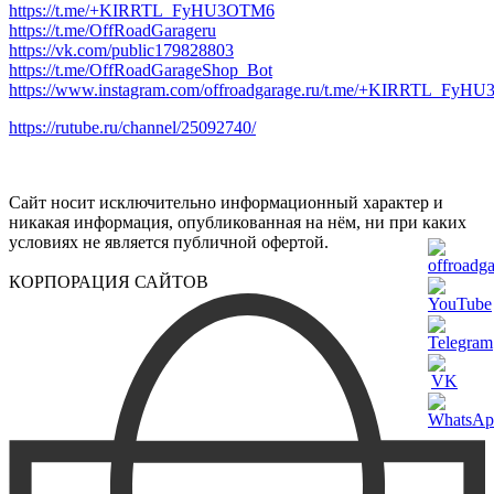
https://t.me/+KIRRTL_FyHU3OTM6
https://t.me/OffRoadGarageru
https://vk.com/public179828803
https://t.me/OffRoadGarageShop_Bot
https://www.instagram.com/offroadgarage.ru/t.me/+KIRRTL_Fy
https://rutube.ru/channel/25092740/
Сайт носит исключительно информационный характер и
никакая информация, опубликованная на нём, ни при каких
условиях не является публичной офертой.
КОРПОРАЦИЯ САЙТОВ